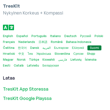
TresKit
Nykyinen Korkeus + Kompassi
English
Español
Português
Italiano
Deutsch
Русский
Polski
Français
Nederlands
日本語
Română
Bahasa Indonesia
Čeština
한국어
Dansk
العربية
Български
Ελληνικά
Suomi
Hrvatski
中文
ไทย
Українська
Slovenčina
Српски
Shqip
Magyar
Norsk
Türkçe
Kiswahili
فارسی
Lietuvių
Íslenska
Eesti
Català
Latviešu
Беларуская
Lataa
TresKit App Storessa
TresKit Google Playssa