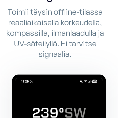
Toimii täysin offline-tilassa
reaaliaikaisella korkeudella,
kompassilla, ilmanlaadulla ja
UV-säteilyllä. Ei tarvitse
signaalia.